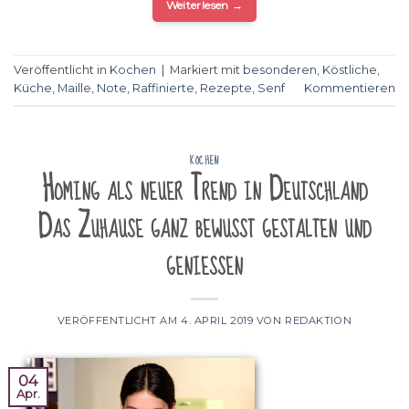
Weiterlesen
→
Veröffentlicht in
Kochen
|
Markiert mit
besonderen
,
Köstliche
,
Küche
,
Maille
,
Note
,
Raffinierte
,
Rezepte
,
Senf
Kommentieren
KOCHEN
Homing als neuer Trend in Deutschland
Das Zuhause ganz bewusst gestalten und
genießen
VERÖFFENTLICHT AM
4. APRIL 2019
VON
REDAKTION
04
Apr.