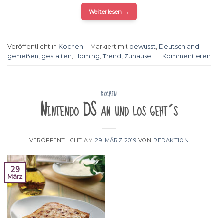
Weiterlesen
→
Veröffentlicht in
Kochen
|
Markiert mit
bewusst
,
Deutschland
,
genießen
,
gestalten
,
Homing
,
Trend
,
Zuhause
Kommentieren
KOCHEN
Nintendo DS an und los geht´s
VERÖFFENTLICHT AM
29. MÄRZ 2019
VON
REDAKTION
29
März