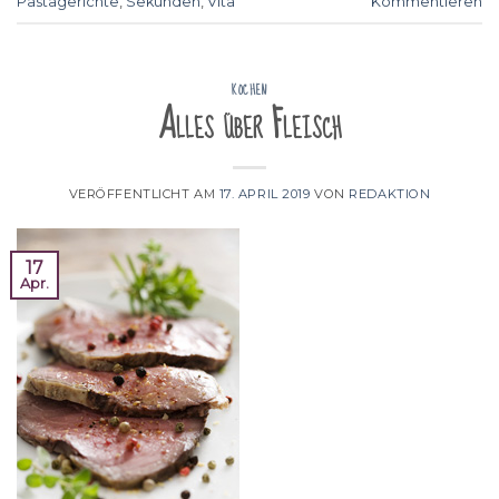
Pastagerichte
,
Sekunden
,
Vita
Kommentieren
KOCHEN
Alles über Fleisch
VERÖFFENTLICHT AM
17. APRIL 2019
VON
REDAKTION
17
Apr.