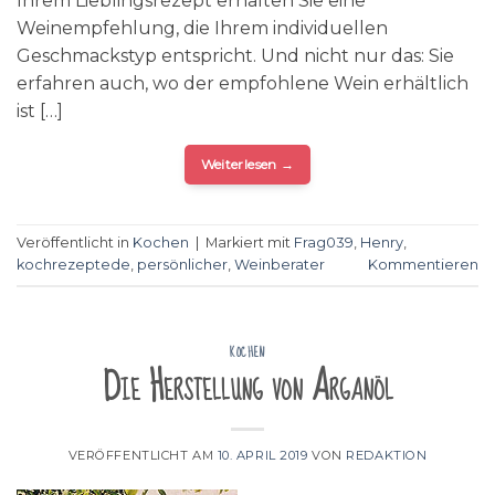
Ihrem Lieblingsrezept erhalten Sie eine
Weinempfehlung, die Ihrem individuellen
Geschmackstyp entspricht. Und nicht nur das: Sie
erfahren auch, wo der empfohlene Wein erhältlich
ist […]
Weiterlesen
→
Veröffentlicht in
Kochen
|
Markiert mit
Frag039
,
Henry
,
kochrezeptede
,
persönlicher
,
Weinberater
Kommentieren
KOCHEN
Die Herstellung von Arganöl
VERÖFFENTLICHT AM
10. APRIL 2019
VON
REDAKTION