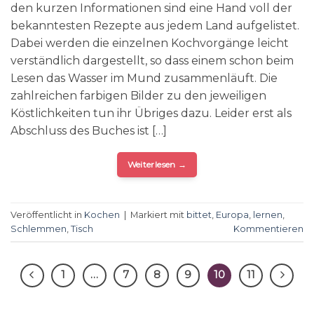
den kurzen Informationen sind eine Hand voll der
bekanntesten Rezepte aus jedem Land aufgelistet.
Dabei werden die einzelnen Kochvorgänge leicht
verständlich dargestellt, so dass einem schon beim
Lesen das Wasser im Mund zusammenläuft. Die
zahlreichen farbigen Bilder zu den jeweiligen
Köstlichkeiten tun ihr Übriges dazu. Leider erst als
Abschluss des Buches ist […]
Weiterlesen
→
Veröffentlicht in
Kochen
|
Markiert mit
bittet
,
Europa
,
lernen
,
Schlemmen
,
Tisch
Kommentieren
1
…
7
8
9
10
11