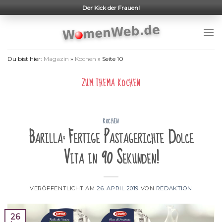
Skip
Der Kick der Frauen!
to
content
Du bist hier:
Magazin
»
Kochen
»
Seite 10
ZUM THEMA
KOCHEN
KOCHEN
Barilla: Fertige Pastagerichte Dolce
Vita in 90 Sekunden!
VERÖFFENTLICHT AM
26. APRIL 2019
VON
REDAKTION
26