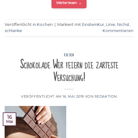
Weiterlesen
→
Veröffentlicht in
Kochen
|
Markiert mit
EinsteinKur
,
Linie
,
Nichst
,
schlanke
Kommentieren
KOCHEN
Schokolade Wir feiern die zarteste
Versuchung!
VERÖFFENTLICHT AM
16. MAI 2019
VON
REDAKTION
16
Mai