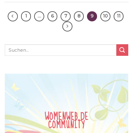
1
…
6
7
8
9
10
11
WOMENWEB.DE
COMMUNITY