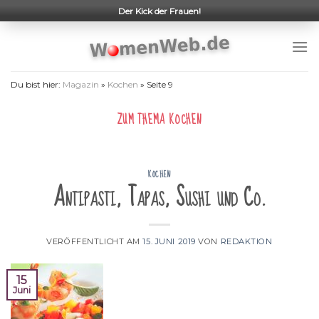
Skip
Der Kick der Frauen!
to
content
Du bist hier:
Magazin
»
Kochen
»
Seite 9
ZUM THEMA
KOCHEN
KOCHEN
Antipasti, Tapas, Sushi und Co.
VERÖFFENTLICHT AM
15. JUNI 2019
VON
REDAKTION
15
Juni