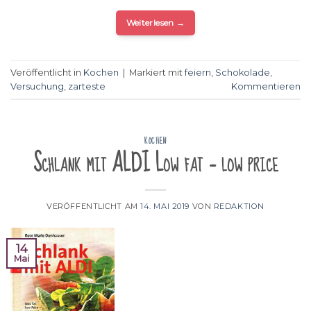
Weiterlesen
→
Veröffentlicht in
Kochen
|
Markiert mit
feiern
,
Schokolade
,
Versuchung
,
zarteste
Kommentieren
KOCHEN
Schlank mit ALDI Low fat – low price
VERÖFFENTLICHT AM
14. MAI 2019
VON
REDAKTION
14
Mai