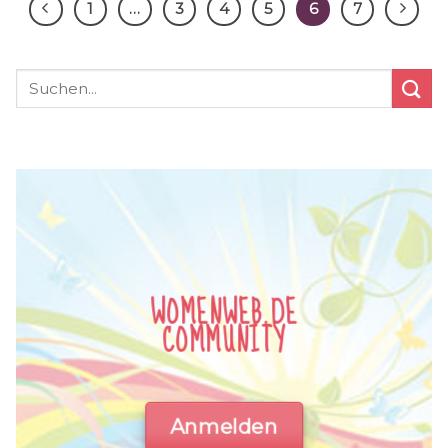
1
…
3
4
5
6
7
WOMENWEB.DE
COMMUNITY
Anmelden