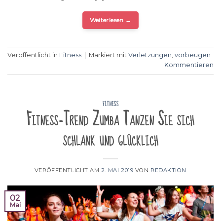
Weiterlesen
→
Veröffentlicht in
Fitness
|
Markiert mit
Verletzungen
,
vorbeugen
Kommentieren
FITNESS
Fitness-Trend Zumba Tanzen Sie sich
schlank und glücklich
VERÖFFENTLICHT AM
2. MAI 2019
VON
REDAKTION
02
Mai