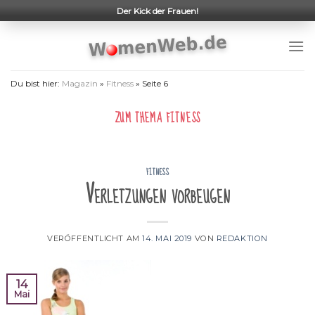
Skip
Der Kick der Frauen!
to
content
Du bist hier:
Magazin
»
Fitness
»
Seite 6
ZUM THEMA
FITNESS
FITNESS
Verletzungen vorbeugen
VERÖFFENTLICHT AM
14. MAI 2019
VON
REDAKTION
14
Mai